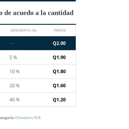
 de acuedo a la cantidad
DESCUENTO (%)
PRECIO
—
Q
2.00
5 %
Q
1.90
10 %
Q
1.80
20 %
Q
1.60
40 %
Q
1.20
ategoría:
Pulsadores PCB