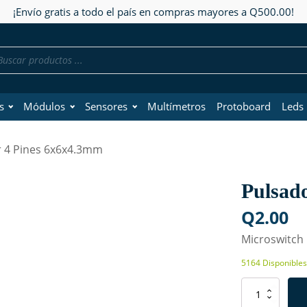
¡Envío gratis a todo el país en compras mayores a Q500.00!
da
os
s
Módulos
Sensores
Multímetros
Protoboard
Leds
r 4 Pines 6x6x4.3mm
Pulsad
Q
2.00
Microswitch
5164 Disponibles
Pulsador
4