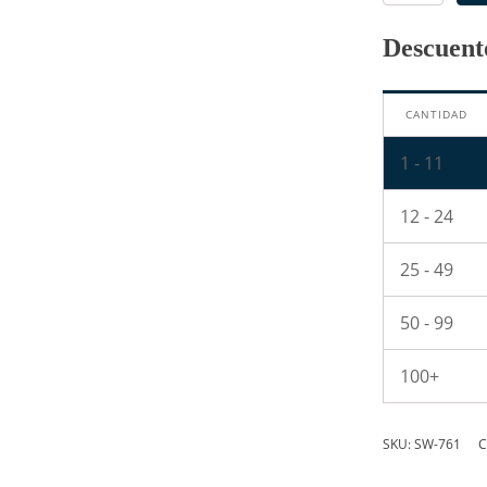
Pines
6x6x4.3mm
Descuento
cantidad
CANTIDAD
1 - 11
12 - 24
25 - 49
50 - 99
100+
SKU:
SW-761
C