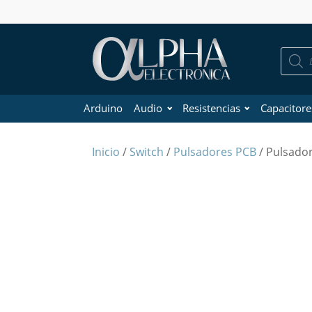
Búsque
de
product
Arduino
Audio
Resistencias
Capacitore
Inicio
/
Switch
/
Pulsadores PCB
/ Pulsado