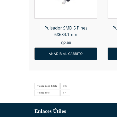
Pulsador SMD 5 Pines
Pu
6X6X3.1mm
Q
2.00
AÑADIR AL CARRITO
Tienda Zona 3 Xela
803
Tienda Toto
67
Enlaces Útiles