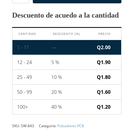
Pines
6x6x7mm
Descuento de acuedo a la cantidad
Horizontal
-
Sin
CANTIDAD
DESCUENTO (%)
PRECIO
Base
cantidad
1 - 11
—
Q
2.00
12 - 24
5 %
Q
1.90
25 - 49
10 %
Q
1.80
50 - 99
20 %
Q
1.60
100+
40 %
Q
1.20
SKU:
SW-843
Categoría:
Pulsadores PCB