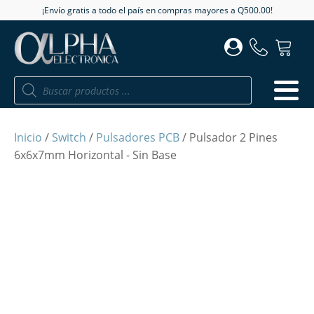
¡Envío gratis a todo el país en compras mayores a Q500.00!
Búsqueda
de
productos
Inicio
/
Switch
/
Pulsadores PCB
/ Pulsador 2 Pines
6x6x7mm Horizontal - Sin Base