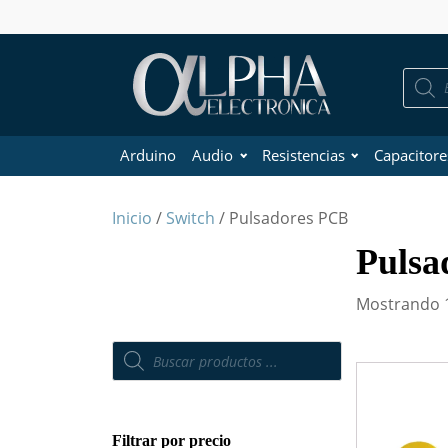
Búsque
de
product
Arduino
Audio
Resistencias
Capacitore
Inicio
/
Switch
/ Pulsadores PCB
Pulsa
Mostrando 1
Búsqueda
de
productos
Filtrar por precio