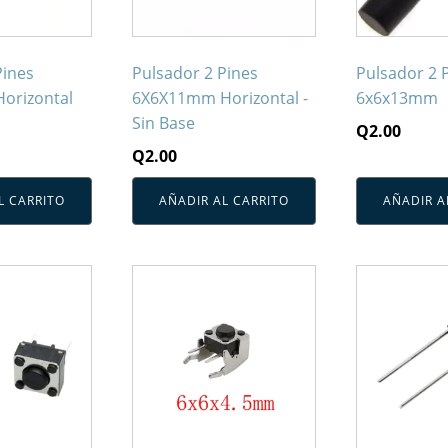
Pines
Pulsador 2 Pines
Pulsador 2 
orizontal
6X6X11mm Horizontal -
6x6x13mm
Sin Base
Q
2.00
Q
2.00
L CARRITO
AÑADIR AL CARRITO
AÑADIR A