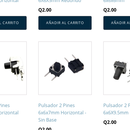
rizontal
6X6X5mm Redondo
6x6x6mm
Q
2.00
Q
2.00
L CARRITO
AÑADIR AL CARRITO
AÑADIR A
Pines
Pulsador 2 Pines
Pulsador 2 
rizontal
6x6x7mm Horizontal -
6x6X9.5mm
Sin Base
Q
2.00
Q
2.00