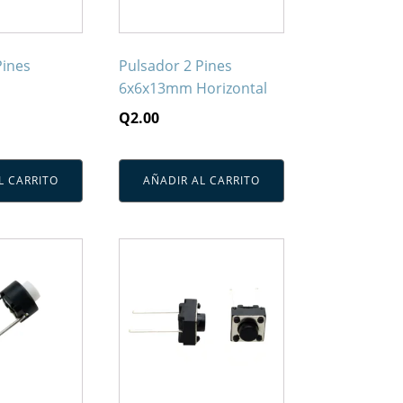
Pines
Pulsador 2 Pines
6x6x13mm Horizontal
Q
2.00
L CARRITO
AÑADIR AL CARRITO