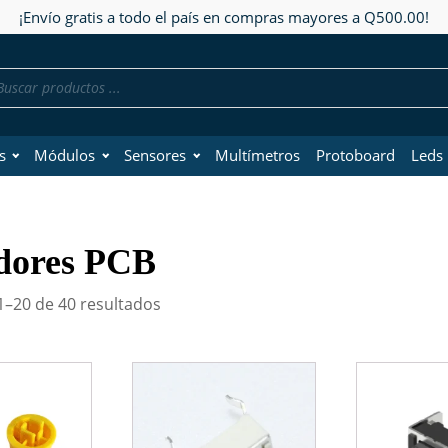
¡Envío gratis a todo el país en compras mayores a Q500.00!
da
os
s
Módulos
Sensores
Multímetros
Protoboard
Leds
dores PCB
–20 de 40 resultados