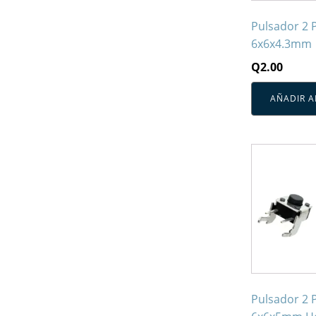
Pulsador 2 
6x6x4.3mm
Q
2.00
AÑADIR A
Pulsador 2 