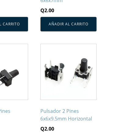
6x6x7mm
Q
2.00
L CARRITO
AÑADIR AL CARRITO
Pines
Pulsador 2 Pines
6x6x9.5mm Horizontal
Q
2.00