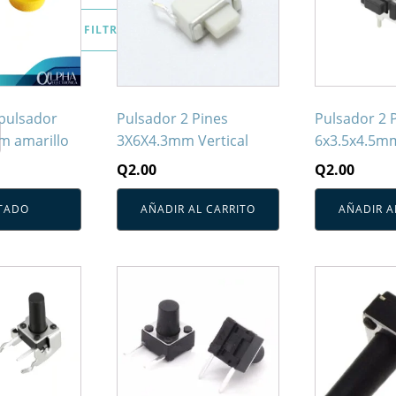
FILTRAR
pulsador
Pulsador 2 Pines
Pulsador 2 
m amarillo
3X6X4.3mm Vertical
6x3.5x4.5mm
Q
2.00
Q
2.00
TADO
AÑADIR AL CARRITO
AÑADIR A