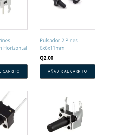
Pines
Pulsador 2 Pines
 Horizontal
6x6x11mm
Q
2.00
L CARRITO
AÑADIR AL CARRITO