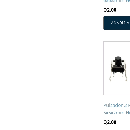
6x6x5mm Ho
Q
2.00
AÑADIR A
Pulsador 2 
6x6x7mm Ho
Q
2.00