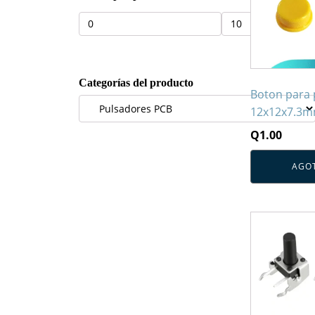
Precio
Precio
mínimo
máximo
Categorías del producto
Boton para 
12x12x7.3m
Q
1.00
AGO