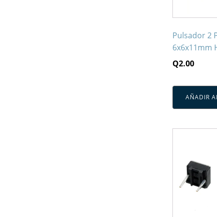
Pulsador 2 
6x6x11mm H
Q
2.00
AÑADIR A