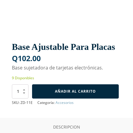
Base Ajustable Para Placas
Q
102.00
Base sujetadora de tarjetas electrónicas.
9 Disponibles
Base
AÑADIR AL CARRITO
Ajustable
Para
SKU:
ZD-11E
Categoría:
Accesorios
Placas
cantidad
DESCRIPCION