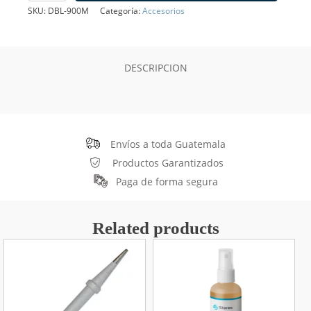
Cautín
SKU:
DBL-900M
Categoría:
Accesorios
900M-
T-
0.8D
cantidad
DESCRIPCION
Envíos a toda Guatemala
Productos Garantizados
Paga de forma segura
Related products