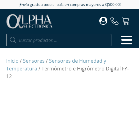
¡Envío gratis a todo el país en compras mayores a Q500.00!
Búsqueda
de
productos
Inicio
/
Sensores
/
Sensores de Humedad y
Temperatura
/ Termómetro e Higrómetro Digital FY-
12