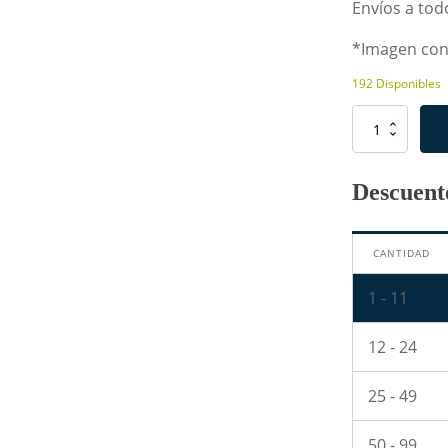
Envíos a todo
*Imagen con 
192 Disponibles
Resistencia
de
680K
Ohm
Descuento
2W
cantidad
CANTIDAD
1 - 11
12 - 24
25 - 49
50 - 99