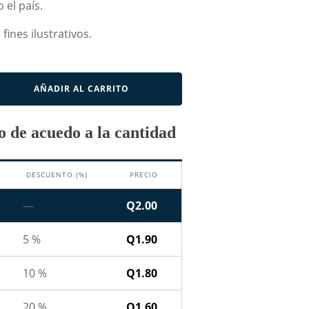
 el país.
fines ilustrativos.
AÑADIR AL CARRITO
 de acuedo a la cantidad
DESCUENTO (%)
PRECIO
—
Q
2.00
5 %
Q
1.90
10 %
Q
1.80
20 %
Q
1.60