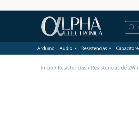
Búsque
de
product
Arduino
Audio
Resistencias
Capacitore
Inicio
/
Resistencias
/
Resistencias de 2W
/