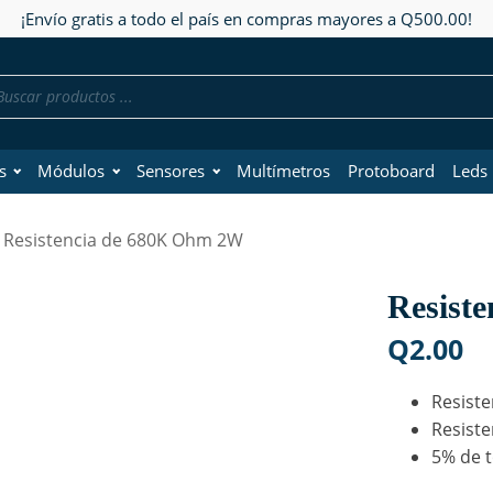
¡Envío gratis a todo el país en compras mayores a Q500.00!
da
os
s
Módulos
Sensores
Multímetros
Protoboard
Leds
 Resistencia de 680K Ohm 2W
Resist
Q
2.00
Resiste
Resiste
5% de t