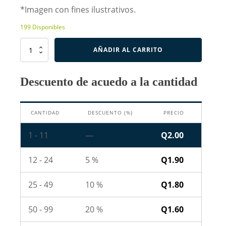
*Imagen con fines ilustrativos.
199 Disponibles
Resistencia
AÑADIR AL CARRITO
de
0.1
Ohm
Descuento de acuedo a la cantidad
2W
cantidad
CANTIDAD
DESCUENTO (%)
PRECIO
1 - 11
—
Q
2.00
12 - 24
5 %
Q
1.90
25 - 49
10 %
Q
1.80
50 - 99
20 %
Q
1.60