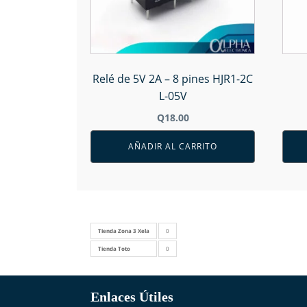
Relé de 5V 2A – 8 pines HJR1-2C
L-05V
Q
18.00
AÑADIR AL CARRITO
Tienda Zona 3 Xela
0
Tienda Toto
0
Enlaces Útiles