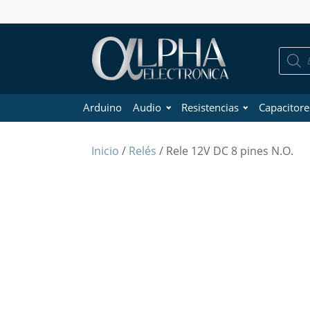
Búsque
de
product
Arduino
Audio
Resistencias
Capacitore
Inicio
/
Relés
/ Rele 12V DC 8 pines N.O.