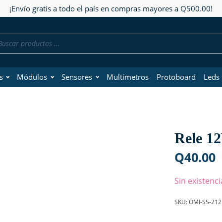
¡Envío gratis a todo el país en compras mayores a Q500.00!
da
os
s
Módulos
Sensores
Multímetros
Protoboard
Leds
Rele 1
Q
40.00
Sin existenci
SKU:
OMI-SS-212