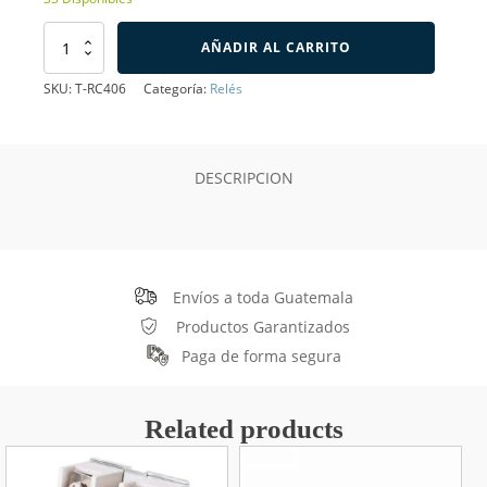
Socket
AÑADIR AL CARRITO
Para
Relé
SKU:
T-RC406
Categoría:
Relés
Automotriz
de
5
pines
DESCRIPCION
cantidad
Envíos a toda Guatemala
Productos Garantizados
Paga de forma segura
Related products