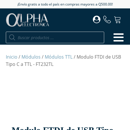
¡Envío gratis a todo el país en compras mayores a Q500.00!
Búsqueda
de
productos
Inicio
/
Módulos
/
Módulos TTL
/ Modulo FTDI de USB
Tipo C a TTL - FT232TL