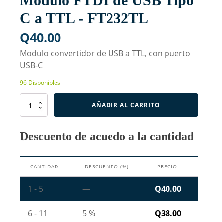
Modulo FTDI de USB Tipo
C a TTL - FT232TL
Q
40.00
Modulo convertidor de USB a TTL, con puerto
USB-C
96 Disponibles
Modulo
AÑADIR AL CARRITO
FTDI
de
USB
Descuento de acuedo a la cantidad
Tipo
C
a
CANTIDAD
DESCUENTO (%)
PRECIO
TTL
-
FT232TL
1 - 5
—
Q
40.00
cantidad
6 - 11
5 %
Q
38.00