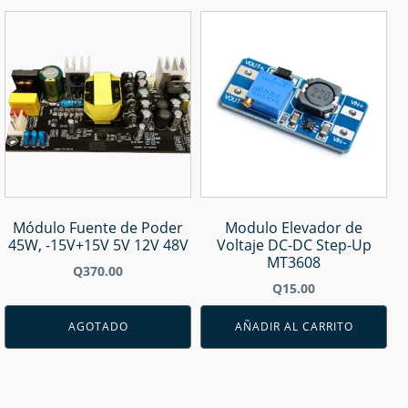
Módulo Fuente de Poder
Modulo Elevador de
45W, -15V+15V 5V 12V 48V
Voltaje DC-DC Step-Up
MT3608
Q
370.00
Q
15.00
AGOTADO
AÑADIR AL CARRITO