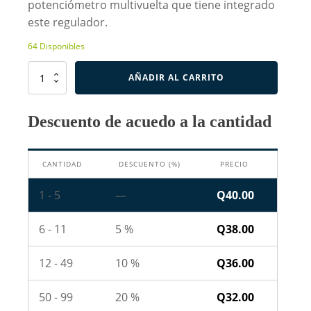
potenciómetro multivuelta que tiene integrado
este regulador.
64 Disponibles
Modulo
AÑADIR AL CARRITO
Regulador
DC-
DC
Descuento de acuedo a la cantidad
XL4015
Step-
Down
CANTIDAD
DESCUENTO (%)
PRECIO
cantidad
1 - 5
—
Q
40.00
6 - 11
5 %
Q
38.00
12 - 49
10 %
Q
36.00
50 - 99
20 %
Q
32.00