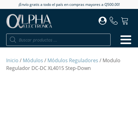
¡Envío gratis a todo el país en compras mayores a Q500.00!
Búsqueda
de
productos
Inicio
/
Módulos
/
Módulos Reguladores
/ Modulo
Regulador DC-DC XL4015 Step-Down