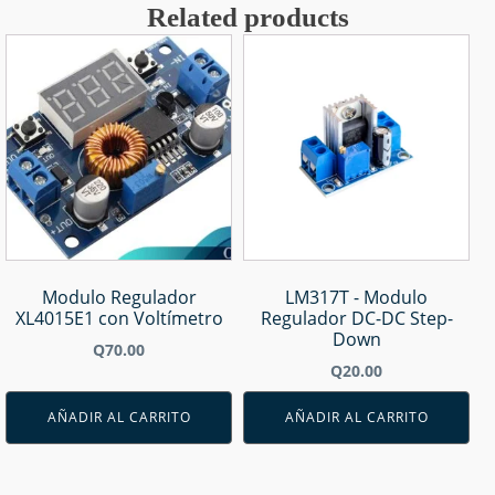
Related products
Modulo Regulador
LM317T - Modulo
XL4015E1 con Voltímetro
Regulador DC-DC Step-
Down
Q
70.00
Q
20.00
AÑADIR AL CARRITO
AÑADIR AL CARRITO