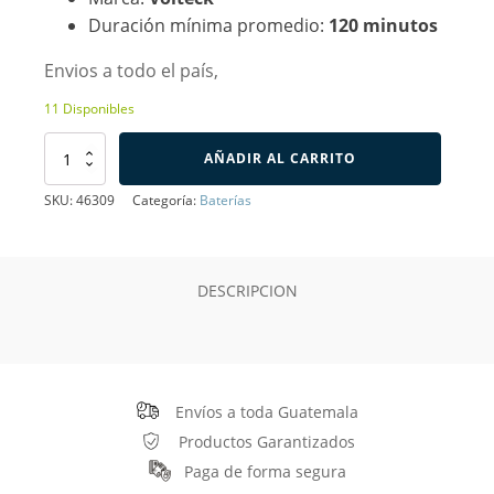
Duración mínima promedio:
120 minutos
Envios a todo el país,
11 Disponibles
Batería
AÑADIR AL CARRITO
AA
Zinc-
SKU:
46309
Categoría:
Baterías
Carbón
Volteck,
Blíster
con
DESCRIPCION
4
Pilas
cantidad
Envíos a toda Guatemala
Productos Garantizados
Paga de forma segura