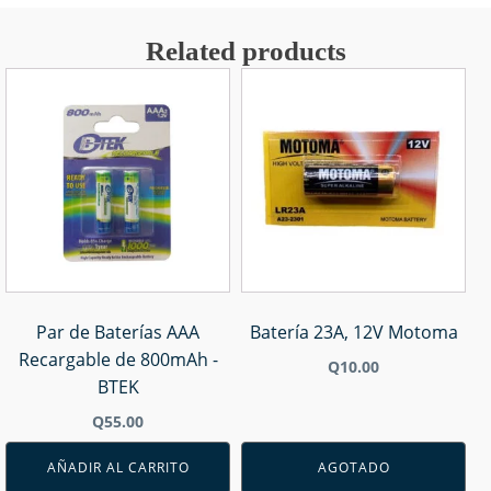
Related products
Par de Baterías AAA
Batería 23A, 12V Motoma
Recargable de 800mAh -
Q
10.00
BTEK
Q
55.00
AÑADIR AL CARRITO
AGOTADO