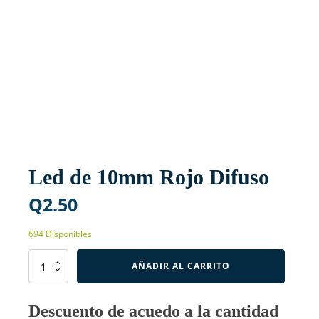
Led de 10mm Rojo Difuso
Q
2.50
694 Disponibles
Led
AÑADIR AL CARRITO
de
10mm
Rojo
Descuento de acuedo a la cantidad
Difuso