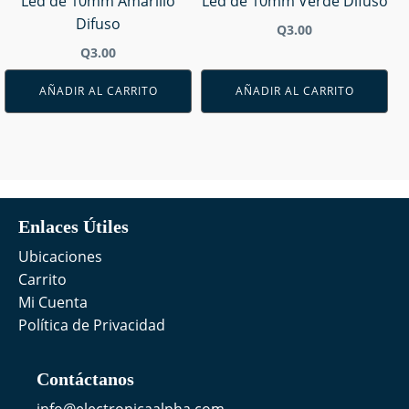
Led de 10mm Amarillo
Led de 10mm Verde Difuso
Difuso
Q
3.00
Q
3.00
AÑADIR AL CARRITO
AÑADIR AL CARRITO
Enlaces Útiles
Ubicaciones
Carrito
Mi Cuenta
Política de Privacidad
Contáctanos
info@electronicaalpha.com