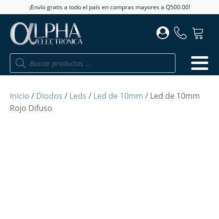
¡Envío gratis a todo el país en compras mayores a Q500.00!
Búsqueda
de
productos
Inicio
/
Diodos
/
Leds
/
Led de 10mm
/ Led de 10mm
Rojo Difuso