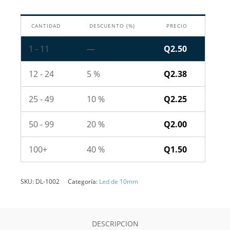
cantidad
CANTIDAD
DESCUENTO (%)
PRECIO
1 - 11
—
Q
2.50
12 - 24
5 %
Q
2.38
25 - 49
10 %
Q
2.25
50 - 99
20 %
Q
2.00
100+
40 %
Q
1.50
SKU:
DL-1002
Categoría:
Led de 10mm
DESCRIPCION