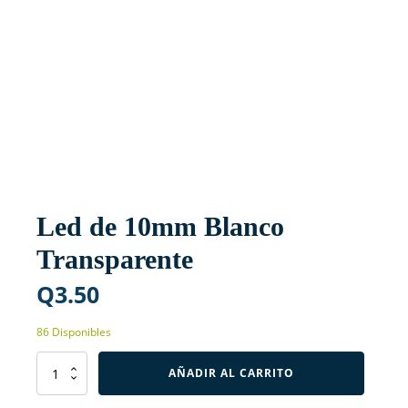
Led de 10mm Blanco
Transparente
Q
3.50
86 Disponibles
Led
AÑADIR AL CARRITO
de
10mm