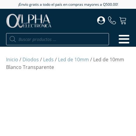
¡Envío gratis a todo el país en compras mayores a Q500.00!
Búsqueda
de
productos
Inicio
/
Diodos
/
Leds
/
Led de 10mm
/ Led de 10mm
Blanco Transparente