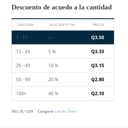
Blanco
Descuento de acuedo a la cantidad
Transparente
cantidad
CANTIDAD
DESCUENTO (%)
PRECIO
1 - 11
—
Q
3.50
12 - 24
5 %
Q
3.33
25 - 49
10 %
Q
3.15
50 - 99
20 %
Q
2.80
100+
40 %
Q
2.10
SKU:
DL-1209
Categoría:
Led de 10mm