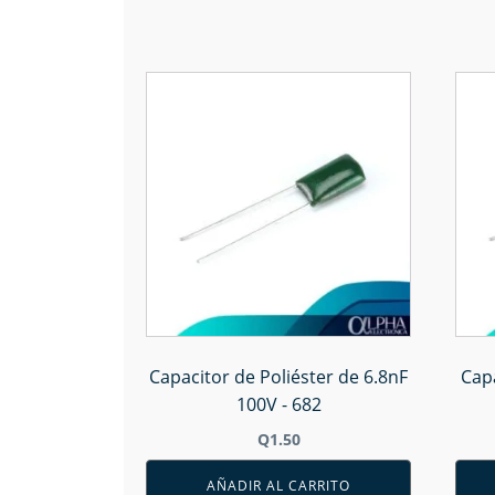
Capacitor de Poliéster de 6.8nF
Capa
100V - 682
Q
1.50
AÑADIR AL CARRITO