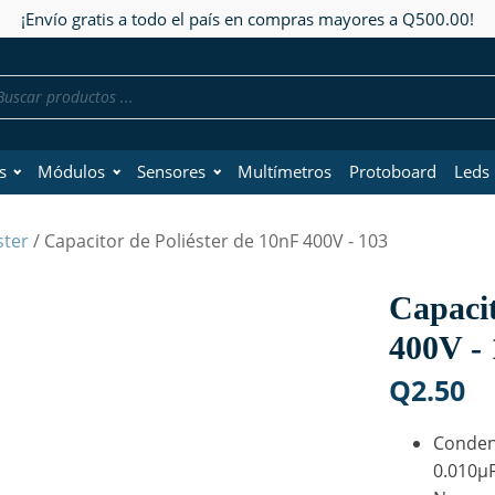
¡Envío gratis a todo el país en compras mayores a Q500.00!
da
os
s
Módulos
Sensores
Multímetros
Protoboard
Leds
ster
/ Capacitor de Poliéster de 10nF 400V - 103
Capacit
400V - 
Q
2.50
Condens
0.010µ