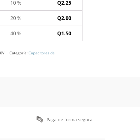
10 %
Q
2.25
20 %
Q
2.00
40 %
Q
1.50
00V
Categoría:
Capacitores de
Paga de forma segura