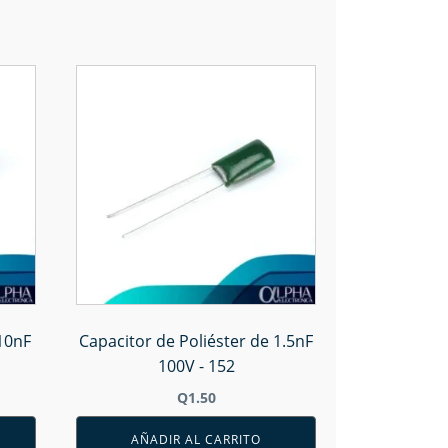
 10nF
Capacitor de Poliéster de 1.5nF
100V - 152
Q
1.50
AÑADIR AL CARRITO