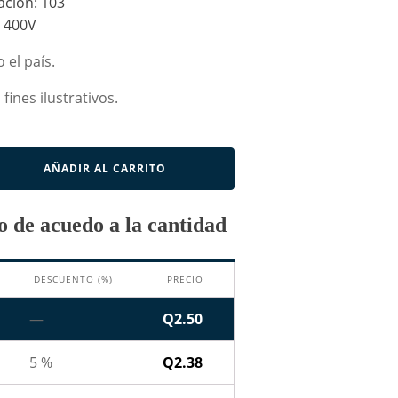
ción: 103
: 400V
 el país.
fines ilustrativos.
AÑADIR AL CARRITO
 de acuedo a la cantidad
DESCUENTO (%)
PRECIO
—
Q
2.50
5 %
Q
2.38