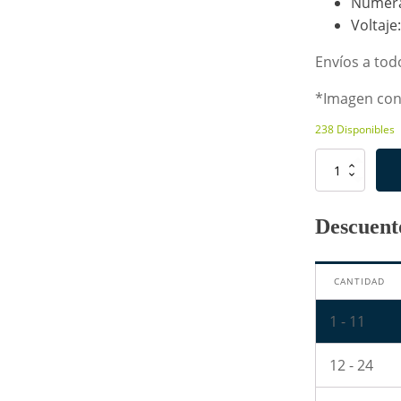
Numera
Voltaje
Envíos a todo
*Imagen con 
238 Disponibles
Capacitor
de
Poliéster
de
Descuento
10nF
400V
-
CANTIDAD
103
cantidad
1 - 11
12 - 24