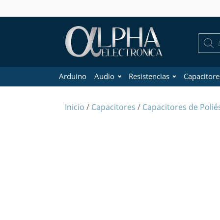
Búsque
de
product
Arduino
Audio
Resistencias
Capacitore
Inicio
/
Capacitores
/
Capacitores de Polié