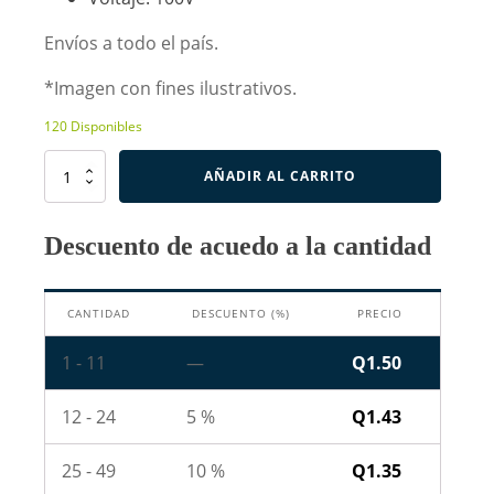
Envíos a todo el país.
*Imagen con fines ilustrativos.
120 Disponibles
Capacitor
AÑADIR AL CARRITO
de
Poliéster
de
Descuento de acuedo a la cantidad
10nF
100V
-
CANTIDAD
DESCUENTO (%)
PRECIO
103
cantidad
1 - 11
—
Q
1.50
12 - 24
5 %
Q
1.43
25 - 49
10 %
Q
1.35