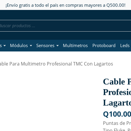
¡Envío gratis a todo el país en compras mayores a Q500.00!
da
os
s
Módulos
Sensores
Multímetros
Protoboard
Leds
able Para Multimetro Profesional TMC Con Lagartos
Cable 
Profes
Lagart
Q
100.0
Puntas
de
P
Tipo
Fluke,
P