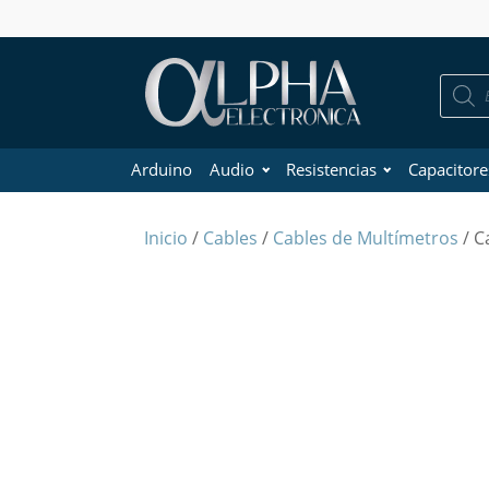
Búsque
de
product
Arduino
Audio
Resistencias
Capacitore
Inicio
/
Cables
/
Cables de Multímetros
/ C