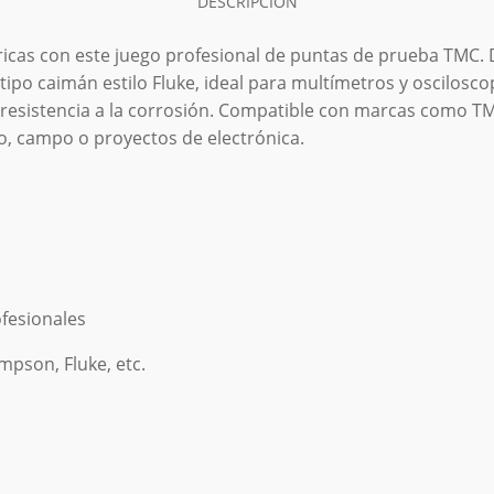
DESCRIPCION
ricas
con
este
juego
profesional
de
puntas
de
prueba
TMC.
tipo
caimán
estilo
Fluke,
ideal
para
multímetros
y
oscilosco
resistencia
a
la
corrosión.
Compatible
con
marcas
como
T
o,
campo
o
proyectos
de
electrónica.
fesionales
impson,
Fluke,
etc.