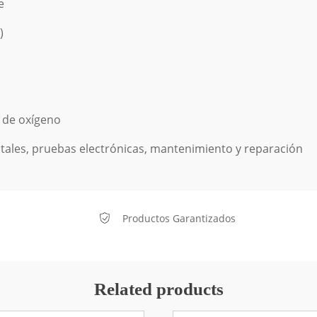
e
)
e
de
oxígeno
itales,
pruebas
electrónicas,
mantenimiento
y
reparación
Productos Garantizados
Related products