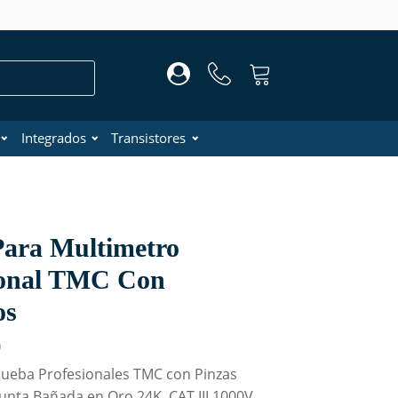
Integrados
Transistores
Para Multimetro
ional TMC Con
os
0
rueba
Profesionales
TMC
con
Pinzas
unta
Bañada
en
Oro
24K,
CAT
III
1000V