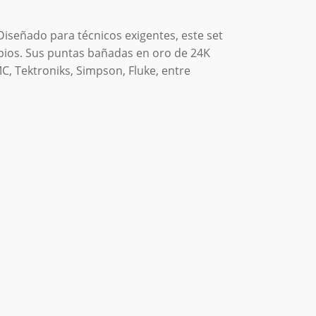
Diseñado
para
técnicos
exigentes,
este
set
pios.
Sus
puntas
bañadas
en
oro
de
24K
MC,
Tektroniks,
Simpson,
Fluke,
entre