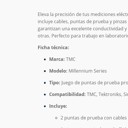
Eleva
la
precisión
de
tus
mediciones
eléct
incluye
cables,
puntas
de
prueba
y
pinzas
garantizan
una
excelente
conductividad
y
otras.
Perfecto
para
trabajo
en
laboratori
Ficha
técnica:
Marca:
TMC
Modelo:
Millennium
Series
Tipo:
Juego
de
puntas
de
prueba
pro
Compatibilidad:
TMC,
Tektroniks,
S
Incluye:
2
puntas
de
prueba
con
cables