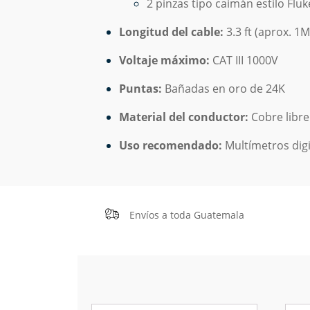
2
pinzas
tipo
caimán
estilo
Fluk
Longitud
del
cable:
3.3
ft (
aprox.
1M
Voltaje
máximo:
CAT
III
1000V
Puntas:
Bañadas
en
oro
de
24K
Material
del
conductor:
Cobre
libr
Uso
recomendado:
Multímetros
dig
Envíos a toda Guatemala