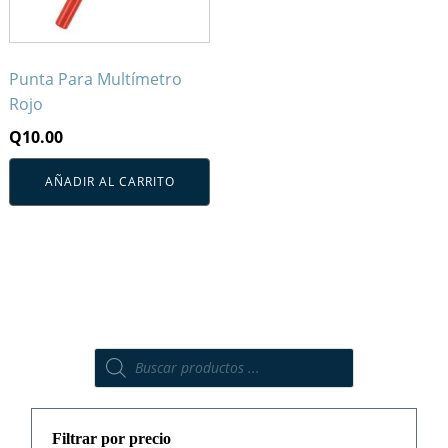
Punta Para Multímetro
Rojo
Q
10.00
AÑADIR AL CARRITO
Búsqueda
de
productos
Filtrar por precio