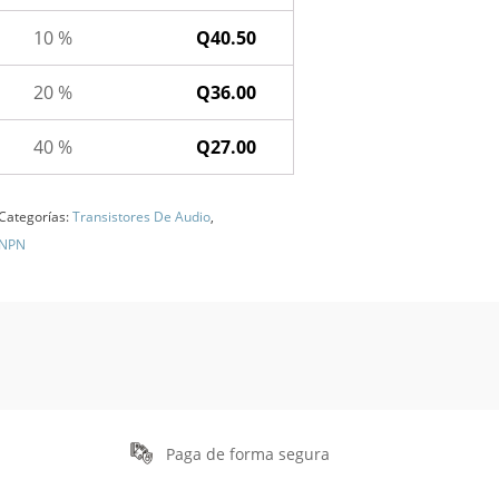
10 %
Q
40.50
20 %
Q
36.00
40 %
Q
27.00
Categorías:
Transistores De Audio
,
 NPN
Paga de forma segura