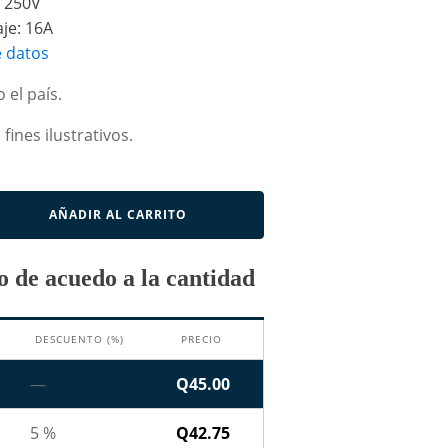
: 250V
je: 16A
e datos
 el país.
fines ilustrativos.
AÑADIR AL CARRITO
 de acuedo a la cantidad
DESCUENTO (%)
PRECIO
—
Q
45.00
5 %
Q
42.75