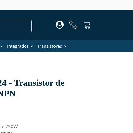
Integrados
Transistores
 - Transistor de
 NPN
8
ia: 250W