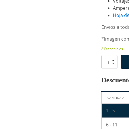
Voltaje
Ampera
Hoja d
Envíos a todo
*Imagen con 
8 Disponibles
MJ15024
-
Transistor
de
Descuento
Audio
NPN
cantidad
CANTIDAD
1 - 5
6 - 11