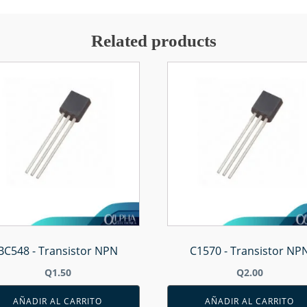
Related products
BC548 - Transistor NPN
C1570 - Transistor NP
Q
1.50
Q
2.00
AÑADIR AL CARRITO
AÑADIR AL CARRITO