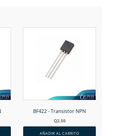
N
BF422 - Transistor NPN
Q
2.50
AÑADIR AL CARRITO