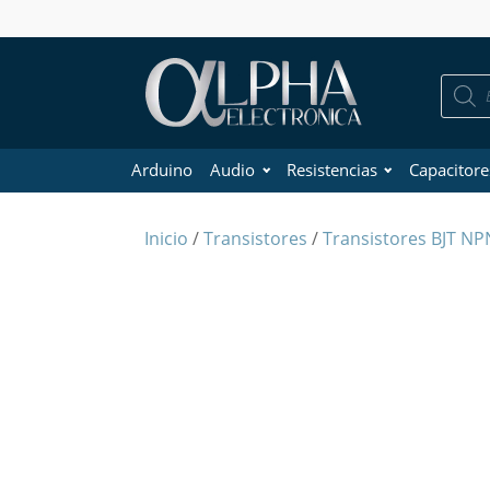
Búsque
de
product
Arduino
Audio
Resistencias
Capacitore
Inicio
/
Transistores
/
Transistores BJT NP