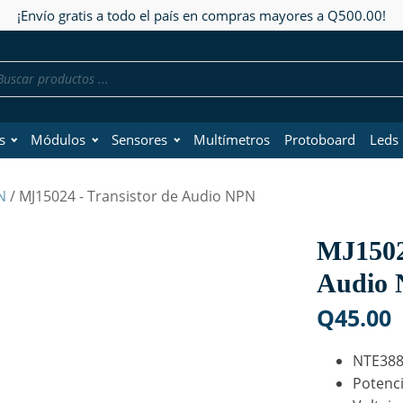
¡Envío gratis a todo el país en compras mayores a Q500.00!
da
os
s
Módulos
Sensores
Multímetros
Protoboard
Leds
N
/ MJ15024 - Transistor de Audio NPN
MJ15024
Audio
Q
45.00
NTE38
Potenc