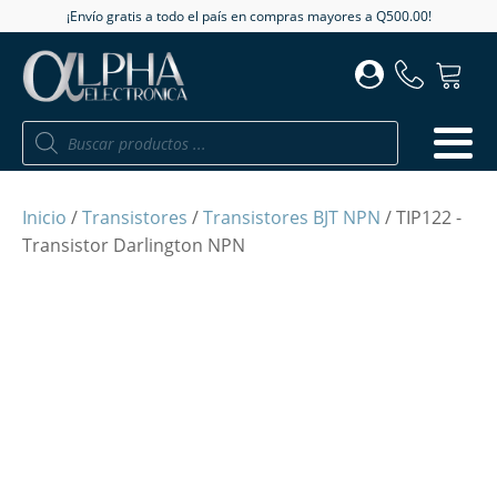
¡Envío gratis a todo el país en compras mayores a Q500.00!
Búsqueda
de
productos
Inicio
/
Transistores
/
Transistores BJT NPN
/ TIP122 -
Transistor Darlington NPN