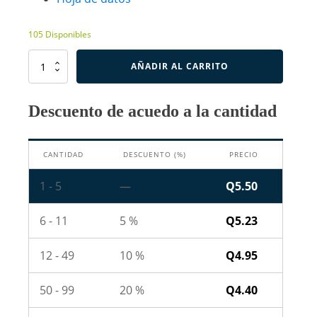
105 Disponibles
TIP122
AÑADIR AL CARRITO
-
Transistor
Darlington
Descuento de acuedo a la cantidad
NPN
cantidad
CANTIDAD
DESCUENTO (%)
PRECIO
1 - 5
—
Q
5.50
6 - 11
5 %
Q
5.23
12 - 49
10 %
Q
4.95
50 - 99
20 %
Q
4.40