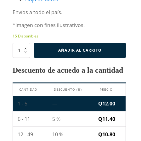
Envíos a todo el país.
*Imagen con fines ilustrativos.
15 Disponibles
MJE15032G
AÑADIR AL CARRITO
-
Transistor
NPN
Descuento de acuedo a la cantidad
cantidad
CANTIDAD
DESCUENTO (%)
PRECIO
1 - 5
—
Q
12.00
6 - 11
5 %
Q
11.40
12 - 49
10 %
Q
10.80