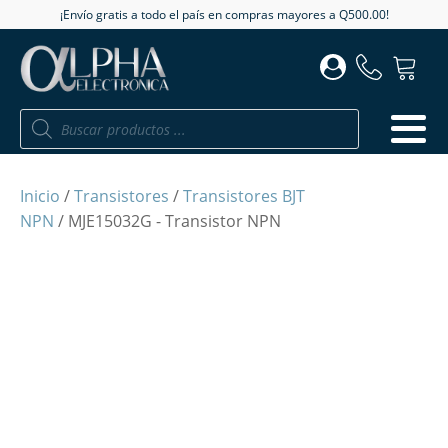
¡Envío gratis a todo el país en compras mayores a Q500.00!
Búsqueda
de
productos
Inicio
/
Transistores
/
Transistores BJT
NPN
/ MJE15032G - Transistor NPN