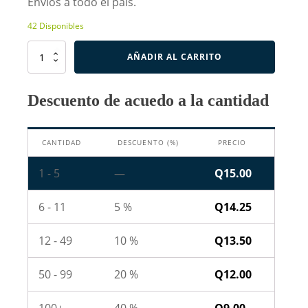
Envíos a todo el país.
42 Disponibles
Termostato
AÑADIR AL CARRITO
85°C
250V
10A
Descuento de acuedo a la cantidad
cantidad
CANTIDAD
DESCUENTO (%)
PRECIO
1 - 5
—
Q
15.00
6 - 11
5 %
Q
14.25
12 - 49
10 %
Q
13.50
50 - 99
20 %
Q
12.00