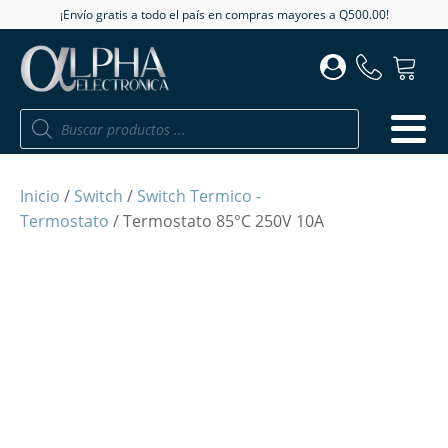
¡Envío gratis a todo el país en compras mayores a Q500.00!
Búsqueda
de
productos
Inicio
/
Switch
/
Switch Termico -
Termostato
/ Termostato 85°C 250V 10A