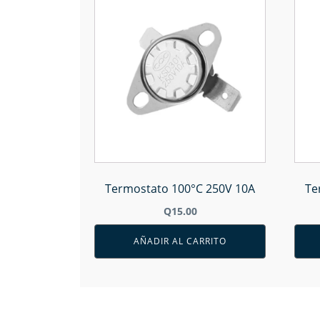
Termostato 100°C 250V 10A
Te
Q
15.00
AÑADIR AL CARRITO