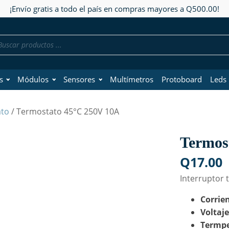
¡Envío gratis a todo el país en compras mayores a Q500.00!
da
os
s
Módulos
Sensores
Multímetros
Protoboard
Leds
ato
/ Termostato 45°C 250V 10A
Termos
Q
17.00
Interruptor
Corrie
Voltaj
Termpe