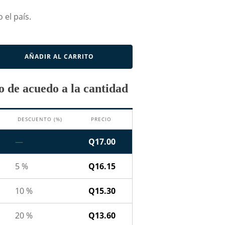
 el país.
AÑADIR AL CARRITO
 de acuedo a la cantidad
DESCUENTO (%)
PRECIO
—
Q
17.00
5 %
Q
16.15
10 %
Q
15.30
20 %
Q
13.60