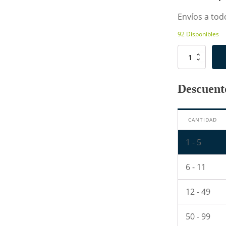
Envíos a todo
92 Disponibles
Termostato
45°C
250V
10A
Descuento
cantidad
CANTIDAD
1 - 5
6 - 11
12 - 49
50 - 99