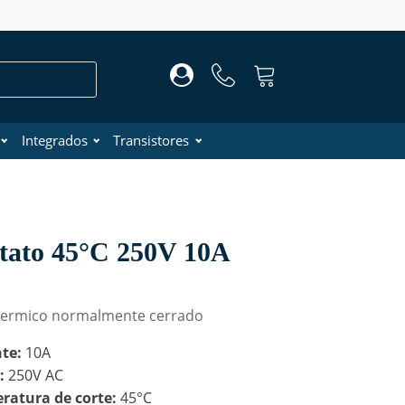
Integrados
Transistores
tato 45°C 250V 10A
 termico normalmente cerrado
nte:
10A
e:
250V AC
ratura de corte:
45°C