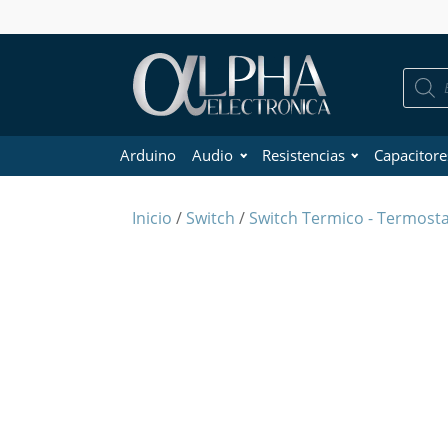
Búsque
de
product
Arduino
Audio
Resistencias
Capacitore
Inicio
/
Switch
/
Switch Termico - Termost