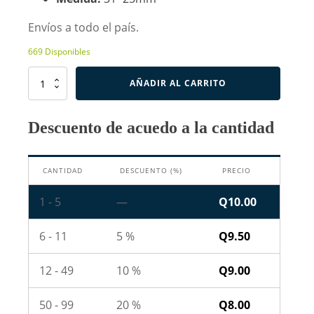
Envíos a todo el país.
669 Disponibles
Switch
AÑADIR AL CARRITO
Rocker
ON-
OFF
Descuento de acuedo a la cantidad
4
Pines
31*25mm
CANTIDAD
DESCUENTO (%)
PRECIO
cantidad
1 - 5
—
Q
10.00
6 - 11
5 %
Q
9.50
12 - 49
10 %
Q
9.00
50 - 99
20 %
Q
8.00