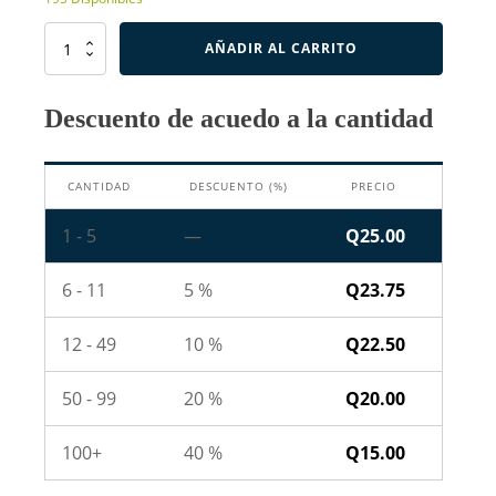
Switch
AÑADIR AL CARRITO
De
Palanca
ON-
Descuento de acuedo a la cantidad
ON
3
Pines
CANTIDAD
DESCUENTO (%)
PRECIO
Corinto
cantidad
1 - 5
—
Q
25.00
6 - 11
5 %
Q
23.75
12 - 49
10 %
Q
22.50
50 - 99
20 %
Q
20.00
100+
40 %
Q
15.00