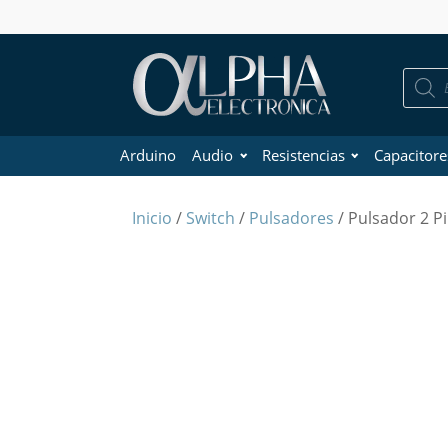
Búsque
de
product
Arduino
Audio
Resistencias
Capacitore
Inicio
/
Switch
/
Pulsadores
/ Pulsador 2 P