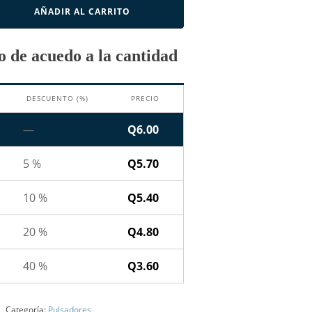
AÑADIR AL CARRITO
 de acuedo a la cantidad
DESCUENTO (%)
PRECIO
—
Q
6.00
5 %
Q
5.70
10 %
Q
5.40
20 %
Q
4.80
40 %
Q
3.60
Categoría:
Pulsadores