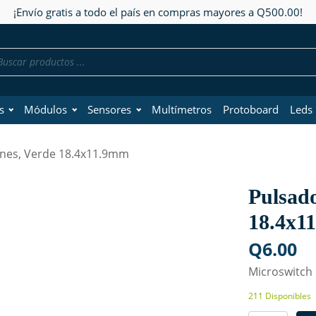
¡Envío gratis a todo el país en compras mayores a Q500.00!
da
os
s
Módulos
Sensores
Multímetros
Protoboard
Leds
ines, Verde 18.4x11.9mm
Pulsado
18.4x1
Q
6.00
Microswitch
211 Disponibles