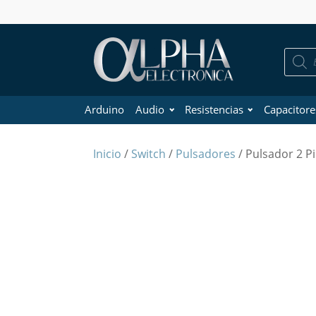
Búsque
de
product
Arduino
Audio
Resistencias
Capacitore
Inicio
/
Switch
/
Pulsadores
/ Pulsador 2 