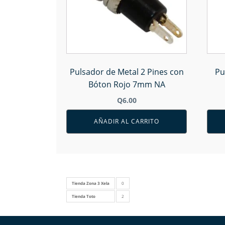
Pulsador de Metal 2 Pines con
Pu
Bóton Rojo 7mm NA
Q
6.00
AÑADIR AL CARRITO
Tienda Zona 3 Xela
0
Tienda Toto
2