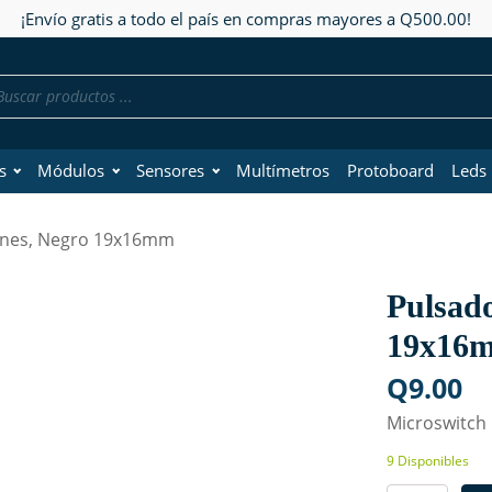
¡Envío gratis a todo el país en compras mayores a Q500.00!
da
os
s
Módulos
Sensores
Multímetros
Protoboard
Leds
Pines, Negro 19x16mm
Pulsado
19x16
Q
9.00
Microswitch
9 Disponibles