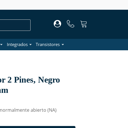
Integrados
Transistores
r 2 Pines, Negro
mm
 normalmente abierto (NA)