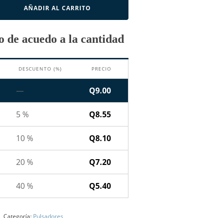
AÑADIR AL CARRITO
 de acuedo a la cantidad
DESCUENTO (%)
PRECIO
—
Q
9.00
5 %
Q
8.55
10 %
Q
8.10
20 %
Q
7.20
40 %
Q
5.40
Categoría:
Pulsadores