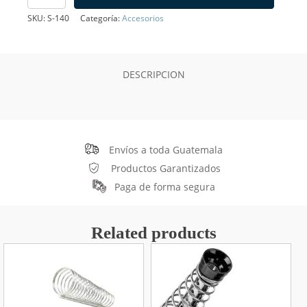
Antiestático
Profesional
SKU:
S-140
Categoría:
Accesorios
-
Organizador
de
Trabajo
DESCRIPCION
cantidad
Envíos a toda Guatemala
Productos Garantizados
Paga de forma segura
Related products