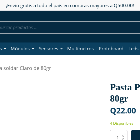
¡Envío gratis a todo el país en compras mayores a Q500.00!
da
os
s
Módulos
Sensores
Multímetros
Protoboard
Leds
a soldar Claro de 80gr
Pasta P
80gr
Q
22.00
4 Disponibles
Pasta