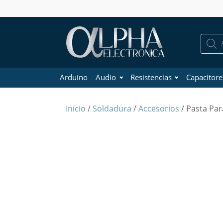
Búsque
de
product
Arduino
Audio
Resistencias
Capacitore
Inicio
/
Soldadura
/
Accesorios
/ Pasta Par