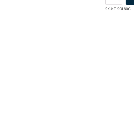
Para
soldar
SKU:
T-SOL80G
Claro
de
80gr
cantidad