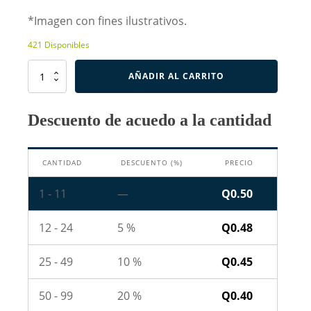
*Imagen con fines ilustrativos.
421 Disponibles
Resistencia
AÑADIR AL CARRITO
SMD
1206
de
Descuento de acuedo a la cantidad
180K
Ohm
-
CANTIDAD
DESCUENTO (%)
PRECIO
184
cantidad
1 - 11
—
Q
0.50
12 - 24
5 %
Q
0.48
25 - 49
10 %
Q
0.45
50 - 99
20 %
Q
0.40