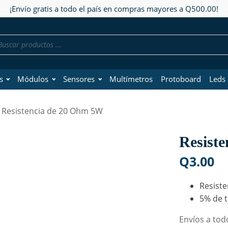
¡Envío gratis a todo el país en compras mayores a Q500.00!
da
os
s
Módulos
Sensores
Multímetros
Protoboard
Leds
 Resistencia de 20 Ohm 5W
Resist
Q
3.00
Resiste
5% de t
Envíos a todo