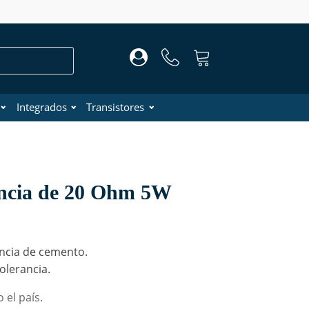
Integrados
Transistores
encia de 20 Ohm 5W
ncia de cemento.
olerancia.
 el país.