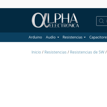
Búsque
de
product
Arduino
Audio
Resistencias
Capacitore
Inicio
/
Resistencias
/
Resistencias de 5W
/