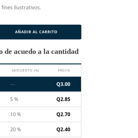
fines ilustrativos.
AÑADIR AL CARRITO
 de acuedo a la cantidad
DESCUENTO (%)
PRECIO
—
Q
3.00
5 %
Q
2.85
10 %
Q
2.70
20 %
Q
2.40