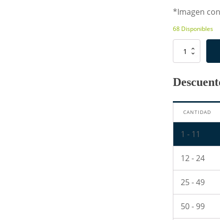
*Imagen con 
68 Disponibles
Resistencia
de
20
Ohm
Descuento
5W
cantidad
CANTIDAD
1 - 11
12 - 24
25 - 49
50 - 99