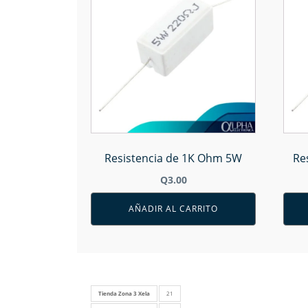
Resistencia de 1K Ohm 5W
Re
Q
3.00
AÑADIR AL CARRITO
Tienda Zona 3 Xela
21