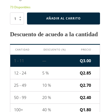
73 Disponibles
Resistencia
AÑADIR AL CARRITO
de
2
Ohm
Descuento de acuedo a la cantidad
5W
cantidad
CANTIDAD
DESCUENTO (%)
PRECIO
1 - 11
—
Q
3.00
12 - 24
5 %
Q
2.85
25 - 49
10 %
Q
2.70
50 - 99
20 %
Q
2.40
100+
40 %
Q
1.80