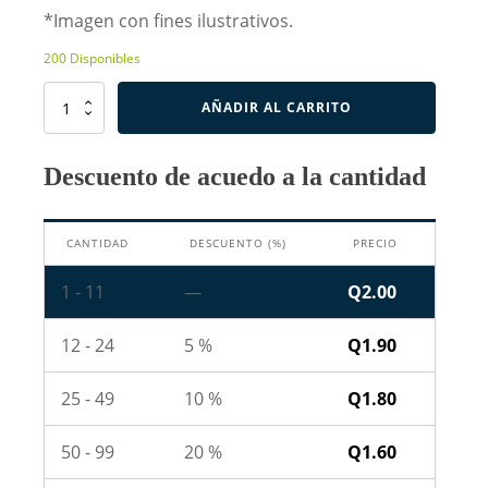
*Imagen con fines ilustrativos.
200 Disponibles
Resistencia
AÑADIR AL CARRITO
de
750
Ohm
Descuento de acuedo a la cantidad
2W
cantidad
CANTIDAD
DESCUENTO (%)
PRECIO
1 - 11
—
Q
2.00
12 - 24
5 %
Q
1.90
25 - 49
10 %
Q
1.80
50 - 99
20 %
Q
1.60