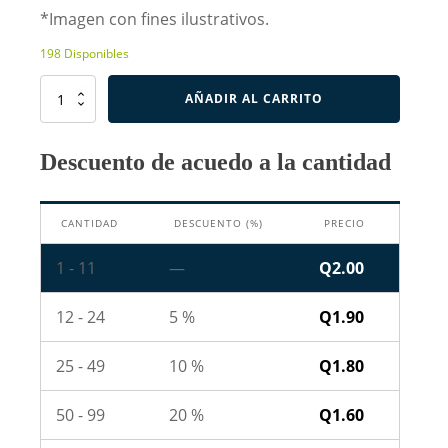
*Imagen con fines ilustrativos.
198 Disponibles
Resistencia
AÑADIR AL CARRITO
de
75
Ohm
Descuento de acuedo a la cantidad
2W
cantidad
CANTIDAD
DESCUENTO (%)
PRECIO
1 - 11
—
Q
2.00
12 - 24
5 %
Q
1.90
25 - 49
10 %
Q
1.80
50 - 99
20 %
Q
1.60