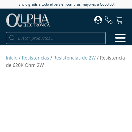
¡Envío gratis a todo el país en compras mayores a Q500.00!
Búsqueda
de
productos
Inicio
/
Resistencias
/
Resistencias de 2W
/ Resistencia
de 620K Ohm 2W