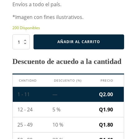
Envíos a todo el país.
*Imagen con fines ilustrativos.
200 Disponibles
Resistencia
AÑADIR AL CARRITO
de
620K
Ohm
Descuento de acuedo a la cantidad
2W
cantidad
CANTIDAD
DESCUENTO (%)
PRECIO
1 - 11
—
Q
2.00
12 - 24
5 %
Q
1.90
25 - 49
10 %
Q
1.80