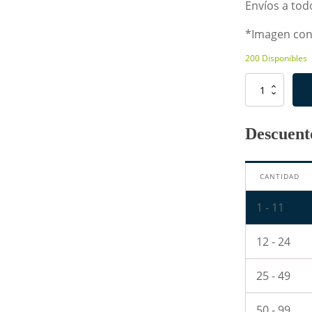
Envíos a todo
*Imagen con 
200 Disponibles
Resistencia
de
470
Ohm
Descuento
2W
cantidad
CANTIDAD
1 - 11
12 - 24
25 - 49
50 - 99