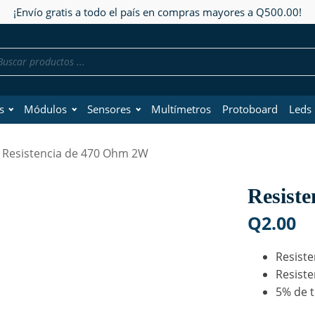
¡Envío gratis a todo el país en compras mayores a Q500.00!
da
os
s
Módulos
Sensores
Multímetros
Protoboard
Leds
 Resistencia de 470 Ohm 2W
Resist
Q
2.00
Resiste
Resiste
5% de t