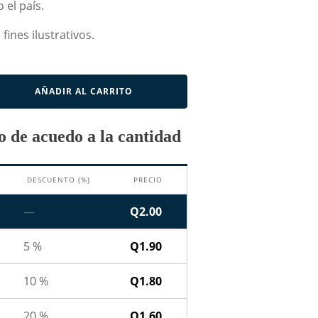
 el país.
fines ilustrativos.
AÑADIR AL CARRITO
 de acuedo a la cantidad
DESCUENTO (%)
PRECIO
—
Q
2.00
5 %
Q
1.90
10 %
Q
1.80
20 %
Q
1.60