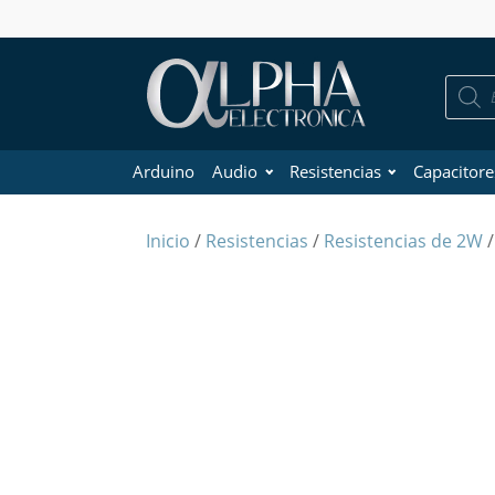
Búsque
de
product
Arduino
Audio
Resistencias
Capacitore
Inicio
/
Resistencias
/
Resistencias de 2W
/