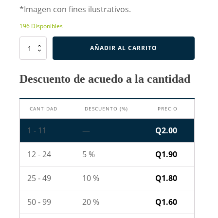
*Imagen con fines ilustrativos.
196 Disponibles
Resistencia
AÑADIR AL CARRITO
de
3.6
Ohm
Descuento de acuedo a la cantidad
2W
cantidad
CANTIDAD
DESCUENTO (%)
PRECIO
1 - 11
—
Q
2.00
12 - 24
5 %
Q
1.90
25 - 49
10 %
Q
1.80
50 - 99
20 %
Q
1.60