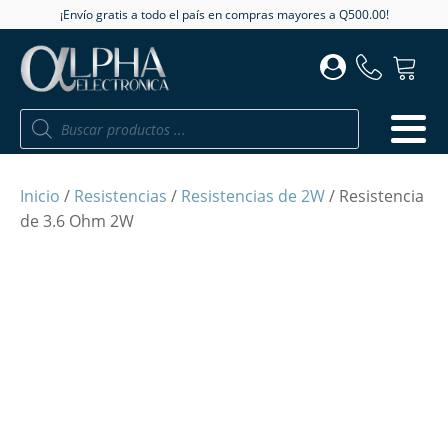
¡Envío gratis a todo el país en compras mayores a Q500.00!
Búsqueda
de
productos
Inicio
/
Resistencias
/
Resistencias de 2W
/ Resistencia
de 3.6 Ohm 2W