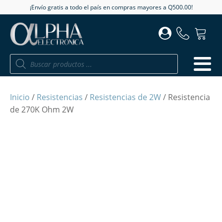
¡Envío gratis a todo el país en compras mayores a Q500.00!
Búsqueda
de
productos
Inicio
/
Resistencias
/
Resistencias de 2W
/ Resistencia
de 270K Ohm 2W