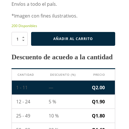
Envíos a todo el país.
*Imagen con fines ilustrativos.
200 Disponibles
Resistencia
AÑADIR AL CARRITO
de
270K
Ohm
Descuento de acuedo a la cantidad
2W
cantidad
CANTIDAD
DESCUENTO (%)
PRECIO
1 - 11
—
Q
2.00
12 - 24
5 %
Q
1.90
25 - 49
10 %
Q
1.80