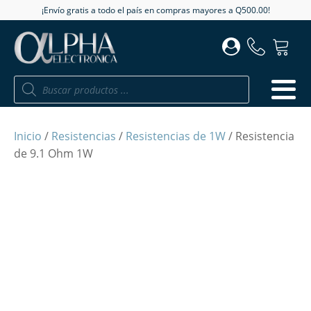
¡Envío gratis a todo el país en compras mayores a Q500.00!
Búsqueda
de
productos
Inicio
/
Resistencias
/
Resistencias de 1W
/ Resistencia
de 9.1 Ohm 1W