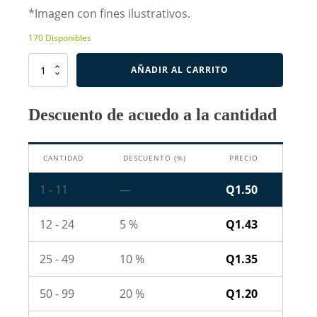
*Imagen con fines ilustrativos.
170 Disponibles
Resistencia
AÑADIR AL CARRITO
de
9.1
Ohm
Descuento de acuedo a la cantidad
1W
cantidad
CANTIDAD
DESCUENTO (%)
PRECIO
1 - 11
—
Q
1.50
12 - 24
5 %
Q
1.43
25 - 49
10 %
Q
1.35
50 - 99
20 %
Q
1.20