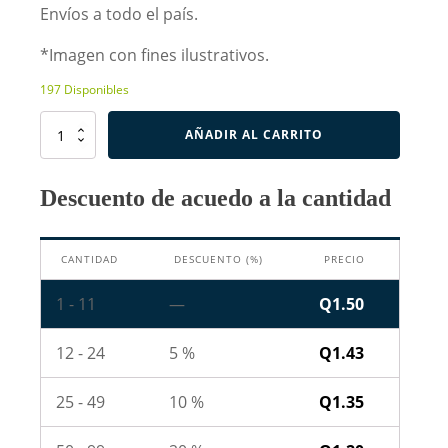
Envíos a todo el país.
*Imagen con fines ilustrativos.
197 Disponibles
Resistencia
AÑADIR AL CARRITO
de
820K
Ohm
Descuento de acuedo a la cantidad
1W
cantidad
CANTIDAD
DESCUENTO (%)
PRECIO
1 - 11
—
Q
1.50
12 - 24
5 %
Q
1.43
25 - 49
10 %
Q
1.35