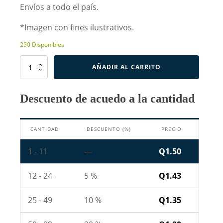
Envíos a todo el país.
*Imagen con fines ilustrativos.
250 Disponibles
Resistencia
AÑADIR AL CARRITO
de
8.2K
Ohm
Descuento de acuedo a la cantidad
1W
cantidad
CANTIDAD
DESCUENTO (%)
PRECIO
1 - 11
—
Q
1.50
12 - 24
5 %
Q
1.43
25 - 49
10 %
Q
1.35