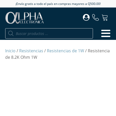
¡Envío gratis a todo el país en compras mayores a Q500.00!
Búsqueda
de
productos
Inicio
/
Resistencias
/
Resistencias de 1W
/ Resistencia
de 8.2K Ohm 1W