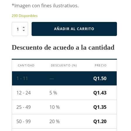
*Imagen con fines ilustrativos.
290 Disponibles
Resistencia
AÑADIR AL CARRITO
de
75K
Ohm
Descuento de acuedo a la cantidad
1W
cantidad
CANTIDAD
DESCUENTO (%)
PRECIO
1 - 11
—
Q
1.50
12 - 24
5 %
Q
1.43
25 - 49
10 %
Q
1.35
50 - 99
20 %
Q
1.20