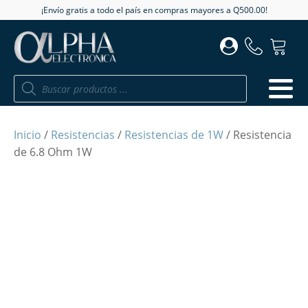
¡Envío gratis a todo el país en compras mayores a Q500.00!
Búsqueda
de
productos
Inicio
/
Resistencias
/
Resistencias de 1W
/ Resistencia
de 6.8 Ohm 1W