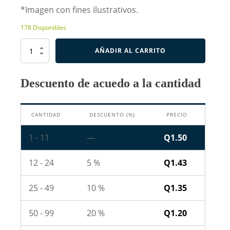
*Imagen con fines ilustrativos.
178 Disponibles
Resistencia
AÑADIR AL CARRITO
de
6.8
Ohm
Descuento de acuedo a la cantidad
1W
cantidad
CANTIDAD
DESCUENTO (%)
PRECIO
1 - 11
—
Q
1.50
12 - 24
5 %
Q
1.43
25 - 49
10 %
Q
1.35
50 - 99
20 %
Q
1.20