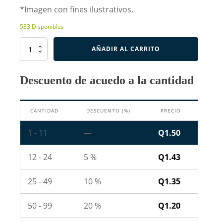
*Imagen con fines ilustrativos.
533 Disponibles
Resistencia
AÑADIR AL CARRITO
de
56K
Ohm
Descuento de acuedo a la cantidad
1W
cantidad
CANTIDAD
DESCUENTO (%)
PRECIO
1 - 11
—
Q
1.50
12 - 24
5 %
Q
1.43
25 - 49
10 %
Q
1.35
50 - 99
20 %
Q
1.20