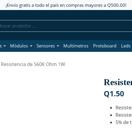
¡Envío gratis a todo el país en compras mayores a Q500.00!
da
os
s
Módulos
Sensores
Multímetros
Protoboard
Leds
 Resistencia de 560K Ohm 1W
Resist
Q
1.50
Resiste
Resiste
5% de t