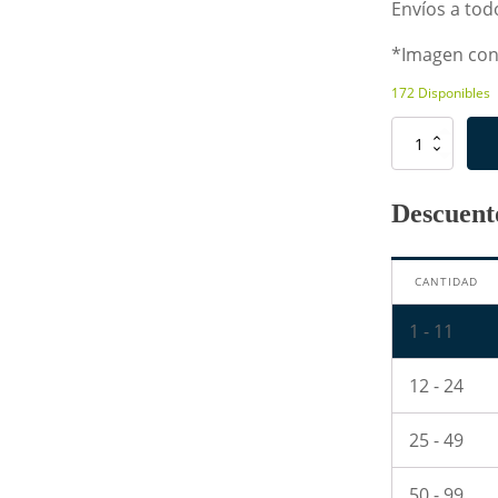
Envíos a todo
*Imagen con 
172 Disponibles
Resistencia
de
560K
Ohm
Descuento
1W
cantidad
CANTIDAD
1 - 11
12 - 24
25 - 49
50 - 99