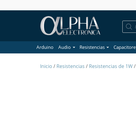
Búsque
de
product
Arduino
Audio
Resistencias
Capacitore
Inicio
/
Resistencias
/
Resistencias de 1W
/