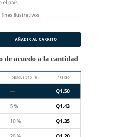
 el país.
fines ilustrativos.
AÑADIR AL CARRITO
 de acuedo a la cantidad
DESCUENTO (%)
PRECIO
—
Q
1.50
5 %
Q
1.43
10 %
Q
1.35
20 %
Q
1.20