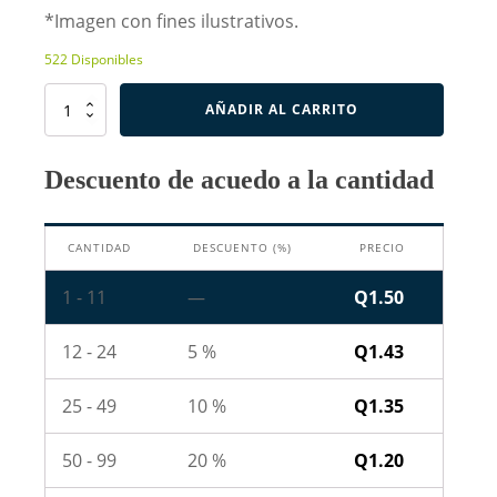
*Imagen con fines ilustrativos.
522 Disponibles
Resistencia
AÑADIR AL CARRITO
de
18K
Ohm
Descuento de acuedo a la cantidad
1W
cantidad
CANTIDAD
DESCUENTO (%)
PRECIO
1 - 11
—
Q
1.50
12 - 24
5 %
Q
1.43
25 - 49
10 %
Q
1.35
50 - 99
20 %
Q
1.20