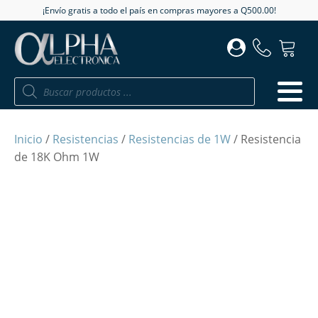
¡Envío gratis a todo el país en compras mayores a Q500.00!
Búsqueda
de
productos
Inicio
/
Resistencias
/
Resistencias de 1W
/ Resistencia
de 18K Ohm 1W