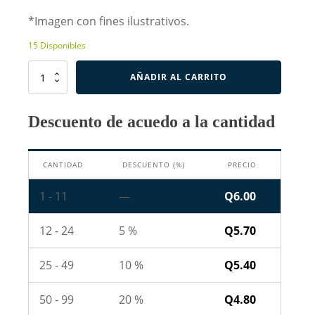
*Imagen con fines ilustrativos.
15 Disponibles
Resistencia
AÑADIR AL CARRITO
de
0.68
Ohm
Descuento de acuedo a la cantidad
10W
cantidad
CANTIDAD
DESCUENTO (%)
PRECIO
1 - 11
—
Q
6.00
12 - 24
5 %
Q
5.70
25 - 49
10 %
Q
5.40
50 - 99
20 %
Q
4.80