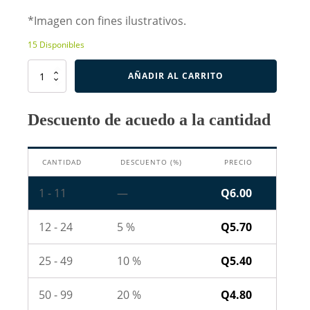
*Imagen con fines ilustrativos.
15 Disponibles
Resistencia
AÑADIR AL CARRITO
de
0.39
Ohm
Descuento de acuedo a la cantidad
10W
cantidad
CANTIDAD
DESCUENTO (%)
PRECIO
1 - 11
—
Q
6.00
12 - 24
5 %
Q
5.70
25 - 49
10 %
Q
5.40
50 - 99
20 %
Q
4.80