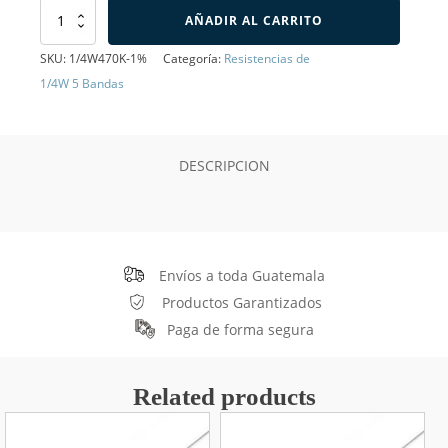
Resistencia
AÑADIR AL CARRITO
de
470K
SKU:
1/4W470K-1%
Categoría:
Resistencias de
Ohms
1/4W 5 Bandas
1/4W
1%
5
bandas
DESCRIPCION
cantidad
Envíos a toda Guatemala
Productos Garantizados
Paga de forma segura
Related products