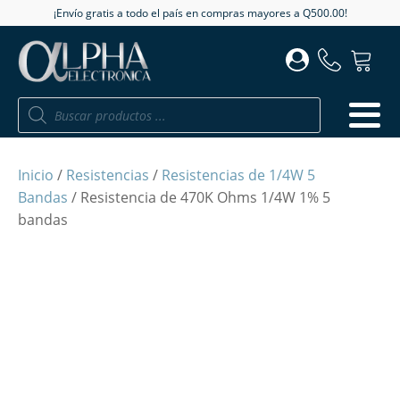
¡Envío gratis a todo el país en compras mayores a Q500.00!
Búsqueda
de
productos
Inicio
/
Resistencias
/
Resistencias de 1/4W 5
Bandas
/ Resistencia de 470K Ohms 1/4W 1% 5
bandas